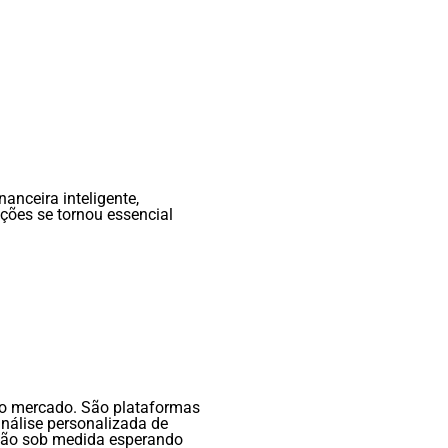
anceira inteligente,
pções se tornou essencial
o mercado. São plataformas
análise personalizada de
pção sob medida esperando