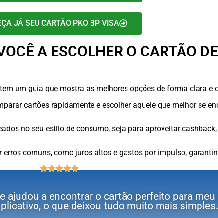
EÇA JÁ SEU CARTÃO PKO BP VISA
OCÊ A ESCOLHER O CARTÃO DE
ê tem um guia que mostra as melhores opções de forma clara e o
arar cartões rapidamente e escolher aquele que melhor se encai
dos no seu estilo de consumo, seja para aproveitar cashback,
r erros comuns, como juros altos e gastos por impulso, garanti
e ajudou a encontrar o cartão perfeito para meu p
plicativo, o que deixou tudo muito mais simples.