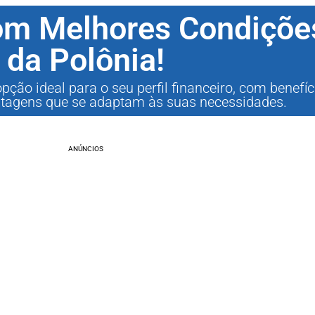
com Melhores Condiçõe
da Polônia!
pção ideal para o seu perfil financeiro, com benefíc
ntagens que se adaptam às suas necessidades.
ANÚNCIOS