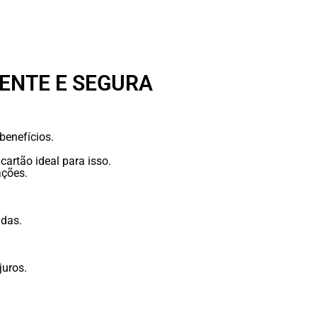
GENTE E SEGURA
benefícios.
artão ideal para isso.
ações.
adas.
juros.