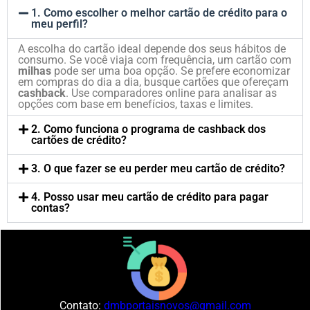
1. Como escolher o melhor cartão de crédito para o
meu perfil?
A escolha do cartão ideal depende dos seus hábitos de
consumo. Se você viaja com frequência, um cartão com
milhas
pode ser uma boa opção. Se prefere economizar
em compras do dia a dia, busque cartões que ofereçam
cashback
. Use comparadores online para analisar as
opções com base em benefícios, taxas e limites.
2. Como funciona o programa de cashback dos
cartões de crédito?
3. O que fazer se eu perder meu cartão de crédito?
4. Posso usar meu cartão de crédito para pagar
contas?
Contato:
dmbportaisnovos@gmail.com