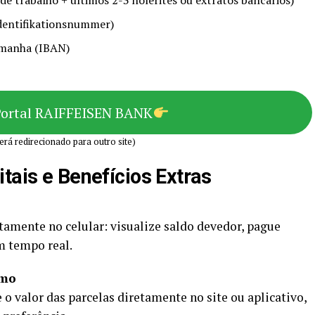
e trabalho + últimos 2-3 holerites ou extratos bancários)
Identifikationsnummer)
emanha (IBAN)
Portal RAIFFEISEN BANK
erá redirecionado para outro site)
tais e Benefícios Extras
amente no celular: visualize saldo devedor, pague
m tempo real.
imo
 o valor das parcelas diretamente no site ou aplicativo,