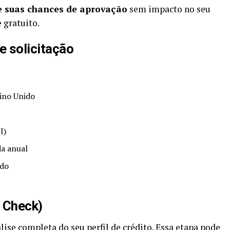
ue suas chances de aprovação
sem impacto no seu
e gratuito.
e solicitação
ino Unido
I)
da anual
ido
d Check)
álise completa do seu perfil de crédito. Essa etapa pode