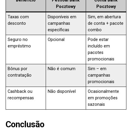
Benefício
Pessoal Bank
Conta Bank
Pocztowy
Pocztowy
Taxas com
Disponíveis em
Sim, em abertura
desconto
campanhas
de conta + pacote
específicas
combo
Seguro no
Opcional
Pode estar
empréstimo
incluído em
pacotes
promocionais
Bônus por
Não é comum
Sim – em
contratação
campanhas
promocionais
Cashback ou
Não disponível
Ocasionalmente
recompensas
em promoções
sazonais
Conclusão