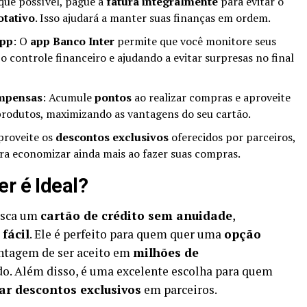
que possível, pague a
fatura integralmente
para evitar o
otativo
. Isso ajudará a manter suas finanças em ordem.
App
: O
app Banco Inter
permite que você monitore seus
o controle financeiro e ajudando a evitar surpresas no final
ompensas
: Acumule
pontos
ao realizar compras e aproveite
produtos, maximizando as vantagens do seu cartão.
proveite os
descontos exclusivos
oferecidos por parceiros,
a economizar ainda mais ao fazer suas compras.
r é Ideal?
usca um
cartão de crédito sem anuidade
,
 fácil
. Ele é perfeito para quem quer uma
opção
antagem de ser aceito em
milhões de
o. Além disso, é uma excelente escolha para quem
ar descontos exclusivos
em parceiros.