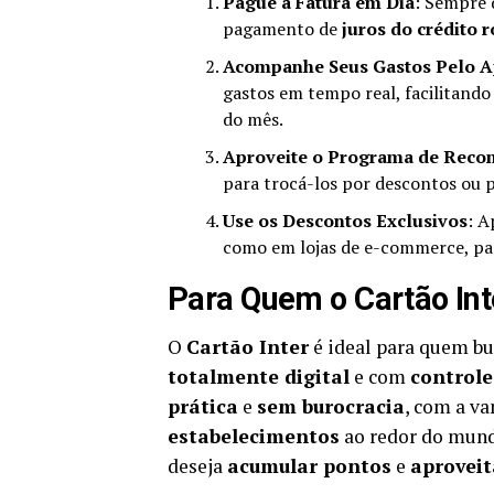
Pague a Fatura em Dia
: Sempre 
pagamento de
juros do crédito r
Acompanhe Seus Gastos Pelo 
gastos em tempo real, facilitando 
do mês.
Aproveite o Programa de Rec
para trocá-los por descontos ou 
Use os Descontos Exclusivos
: A
como em lojas de e-commerce, par
Para Quem o Cartão Inte
O
Cartão Inter
é ideal para quem b
totalmente digital
e com
controle
prática
e
sem burocracia
, com a v
estabelecimentos
ao redor do mund
deseja
acumular pontos
e
aproveit