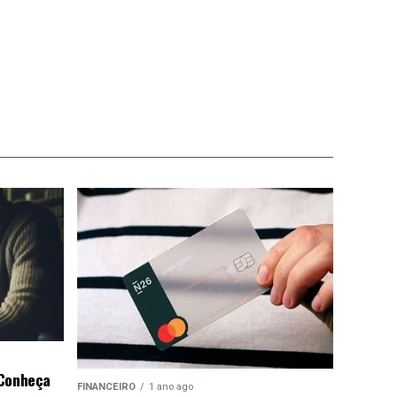
 Conheça
FINANCEIRO
1 ano ago