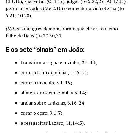
Cl 1.16), sustentar (Cl 1.17), julgar (Jo 5.22,27; At 17.31),
perdoar pecados (Mc 2.10) e conceder a vida eterna (Jo
5.21; 10.28).
(6) Seus milagres demonstraram que ele era o divino
Filho de Deus (Jo 20.30,31
E os sete “sinais” em João:
transformar água em vinho, 2.1-11;
curar o filho do oficial, 4.46-54;
curar o inválido, 5.1-15;
alimentar os cinco mil, 6.5-14;
andar sobre as águas, 6.16-24;
curar o cego, 9.1-7;
e ressuscitar Lázaro, 11.1-45).