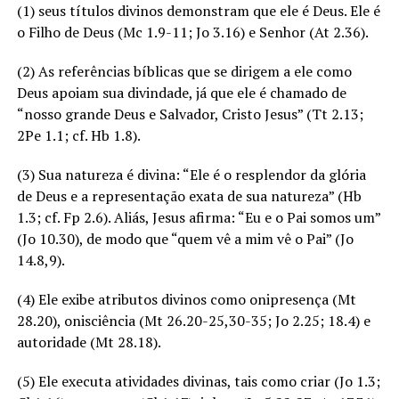
(1) seus títulos divinos demonstram que ele é Deus. Ele é
o Filho de Deus (Mc 1.9-11; Jo 3.16) e Senhor (At 2.36).
(2) As referências bíblicas que se dirigem a ele como
Deus apoiam sua divindade, já que ele é chamado de
“nosso grande Deus e Salvador, Cristo Jesus” (Tt 2.13;
2Pe 1.1; cf. Hb 1.8).
(3) Sua natureza é divina: “Ele é o resplendor da glória
de Deus e a representação exata de sua natureza” (Hb
1.3; cf. Fp 2.6). Aliás, Jesus afirma: “Eu e o Pai somos um”
(Jo 10.30), de modo que “quem vê a mim vê o Pai” (Jo
14.8,9).
(4) Ele exibe atributos divinos como onipresença (Mt
28.20), onisciência (Mt 26.20-25,30-35; Jo 2.25; 18.4) e
autoridade (Mt 28.18).
(5) Ele executa atividades divinas, tais como criar (Jo 1.3;